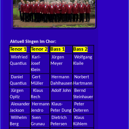
Aktuell Singen im Chor:
Tenor 1
Tenor 2
Bass 1
Bass 2
Winfried
Karl-
Jürgen
Wolfgang
Quantius
Josef
Meyer
Klaile
Klein
Daniel
Gert
Hermann
Norbert
Quantius
Müller
Dahlhausen
Hartmann
Jürgen
Klaus
Adolf John
Bernd
Opitz
Rech
Steinhauer
Alexander
Hermann
Klaus-
Peter
Jackson
Jendro
Peter Dung
Deteren
Wilhelm
Sven
Dietrich
Klaus
Berg
Grunau
Petersen
Kühlem